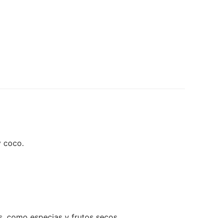
y coco.
s, como especias y frutos secos.