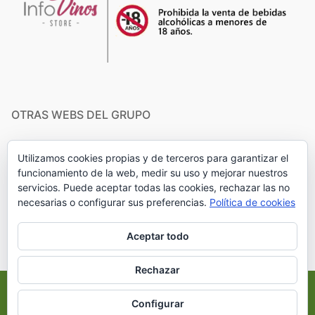
OTRAS WEBS DEL GRUPO
Buscador Infovinos
Utilizamos cookies propias y de terceros para garantizar el
Experiencias de Enoturismo
funcionamiento de la web, medir su uso y mejorar nuestros
servicios. Puede aceptar todas las cookies, rechazar las no
Tu tienda onLine de Aceite de Oliva
necesarias o configurar sus preferencias.
Política de cookies
Aceptar todo
Rechazar
Copyright © 2026 Infovinos Tienda sugerencias para disfrutar
Configurar
del vino – Creado por
Customify
.