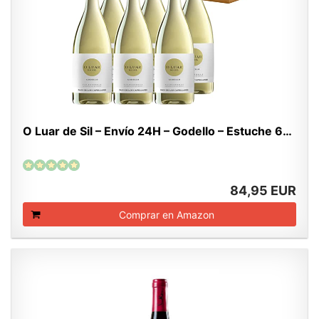
O Luar de Sil – Envío 24H – Godello – Estuche 6…
84,95 EUR
Comprar en Amazon